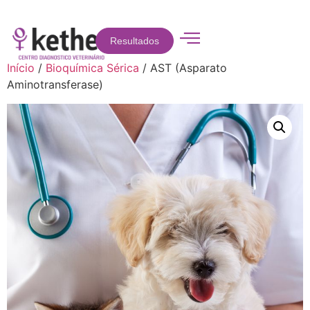
Resultados
Início
/
Bioquímica Sérica
/ AST (Asparato
Aminotransferase)