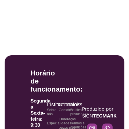
Horário
de
funcionamento:
Segunda
Institucional
Contatos
Links
a
Produzido por
Sobre
Contatos
Politica de
Sexta-
nós
privacidade
SION
TECMARK
feira:
Endereços
Especialidades
Termos e
9:30
condições
WhatsApp