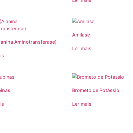
Ler mais
Amilase
lanina Aminotransferase)
Ler mais
is
binas
Brometo de Potássio
is
Ler mais