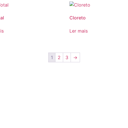
al
Cloreto
is
Ler mais
1
2
3
→