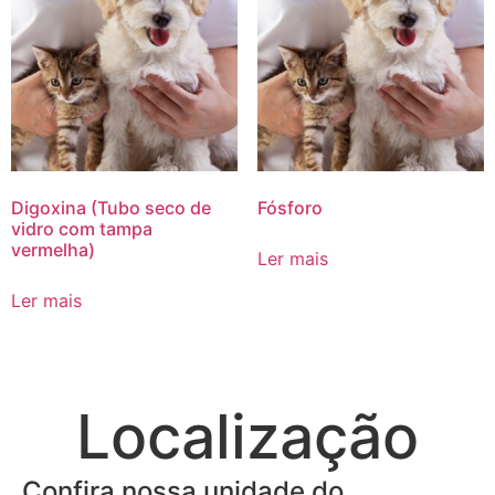
Digoxina (Tubo seco de
Fósforo
vidro com tampa
vermelha)
Ler mais
Ler mais
Localização
Confira nossa unidade do