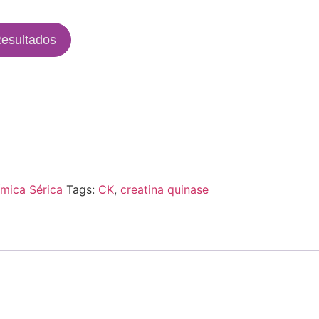
esultados
ímica Sérica
Tags:
CK
,
creatina quinase