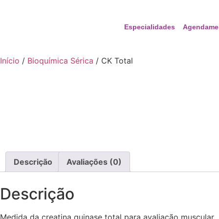
Especialidades
Agendame
Início
/
Bioquímica Sérica
/ CK Total
Descrição
Avaliações (0)
Descrição
Medida da creatina quinase total para avaliação muscular.