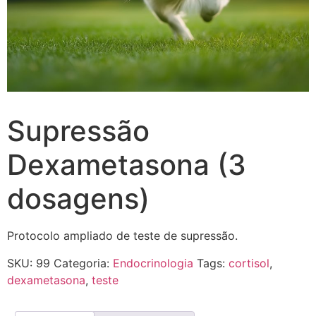
Supressão
Dexametasona (3
dosagens)
Protocolo ampliado de teste de supressão.
SKU:
99
Categoria:
Endocrinologia
Tags:
cortisol
,
dexametasona
,
teste