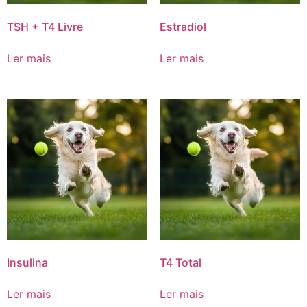
TSH + T4 Livre
Estradiol
Ler mais
Ler mais
Insulina
T4 Total
Ler mais
Ler mais