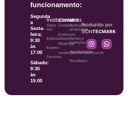
funcionamento:
Segunda
Institucional
Contatos
Links
a
Produzido por
Sobre
Contatos
Politica de
Sexta-
nós
privacidade
SION
TECMARK
feira:
Endereços
Especialidades
Termos e
9:30
condições
WhatsApp
às
Exames
Agendamentos
17:00
contato@kethervetlab.com.br
Parceiras
Resultados
Sábado:
9:30
às
15:00