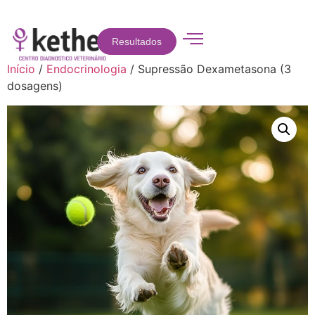
Resultados
Início
/
Endocrinologia
/ Supressão Dexametasona (3
dosagens)