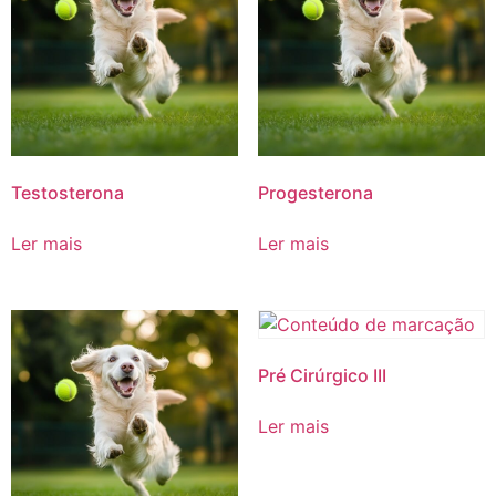
Testosterona
Progesterona
Ler mais
Ler mais
Pré Cirúrgico III
Ler mais