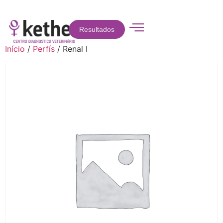
Resultados
Início
/
Perfís
/ Renal I