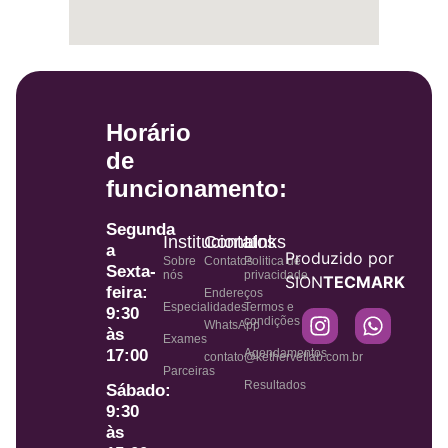
Horário
de
funcionamento:
Segunda
Institucional
Contatos
Links
a
Produzido por
Sobre
Contatos
Politica de
Sexta-
nós
privacidade
SION
TECMARK
feira:
Endereços
Especialidades
Termos e
9:30
condições
WhatsApp
às
Exames
Agendamentos
17:00
contato@kethervetlab.com.br
Parceiras
Resultados
Sábado:
9:30
às