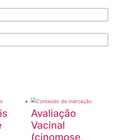
is
Avaliação
e
Vacinal
(cinomose,