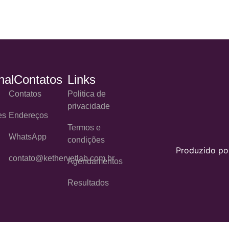
nal
Contatos
Links
Contatos
Politica de
privacidade
es
Endereços
Termos e
WhatsApp
condições
Produzido p
contato@kethervetlab.com.br
Agendamentos
Resultados