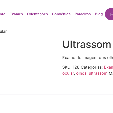
R
nto
Exames
Orientações
Convênios
Parceiros
Blog
ular
Ultrassom
Exame de imagem dos olh
SKU:
128
Categorias:
Exam
ocular
,
olhos
,
ultrassom
M