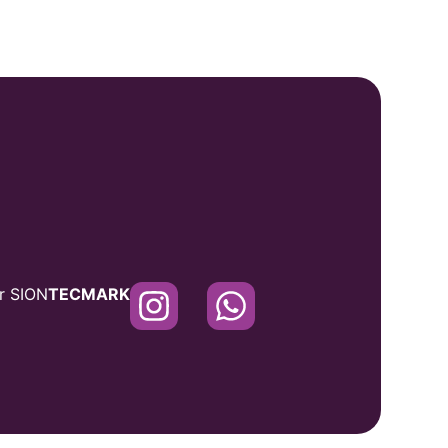
or
SION
TECMARK