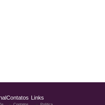
nal
Contatos
Links
ós
Contatos
Politica