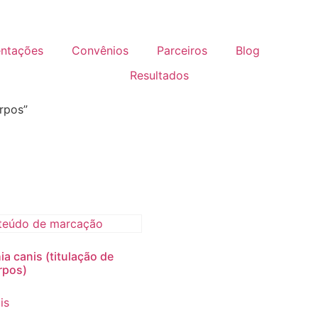
entações
Convênios
Parceiros
Blog
Resultados
rpos”
ia canis (titulação de
rpos)
is