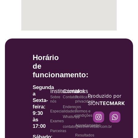
Horário
de
funcionamento:
Segunda
Institucional
Contatos
Links
a
Produzido por
Sobre
Contatos
Politica de
Sexta-
nós
privacidade
SION
TECMARK
feira:
Endereços
Especialidades
Termos e
9:30
condições
WhatsApp
às
Exames
Agendamentos
17:00
contato@kethervetlab.com.br
Parceiras
Resultados
Sábado: